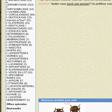
BUPRESTIDAE
(12)
visiteur!
Voulez-vous
ouvrir une session
? Ou préférez vo
CERAMBYCIDAE
(310)
CHRYSOMELIDAE
(10)
CICINDELINAE
CURCULIONIDAE
(69)
DESTOCKAGE COL.
insectes pr?par?
(31)
ELATERIDAE
(14)
EROTYLIDAE /
ENDOMYCHIDAE
(22)
ESPECES NON
DETERMINEES
(9)
FULGORIDAE /
MEMBRACIDAE
(7)
GEOTRUPIDAE
(4)
HYMENOPTERA
(6)
INSECTES
DIVERS
(31)
LEPIDOPTERES
DIURNES
(11)
LEPIDOPTERES
NOCTURNES
(2)
LUCANIDAE
(1)
ORTHOPTERA
(2)
SCARABAEIDAE
(76)
VENTE EN LOT
(33)
SPECIMENS
RARES
(15)
AFFICHE ET
LITTERATURE
(8)
LOCATION MATERIEL
DE CHASSE
(5)
ARTISANAT de
GUYANE
(1)
LOCATION
HEBERGEMENT
(1)
Nouveaux produits pour août
Offres spéciales
Nouveautés