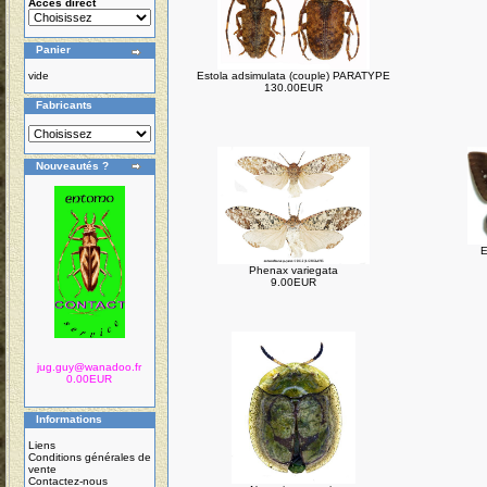
Accés direct
Panier
vide
Estola adsimulata (couple) PARATYPE
130.00EUR
Fabricants
Nouveautés ?
E
Phenax variegata
9.00EUR
jug.guy@wanadoo.fr
0.00EUR
Informations
Liens
Conditions générales de
vente
Contactez-nous