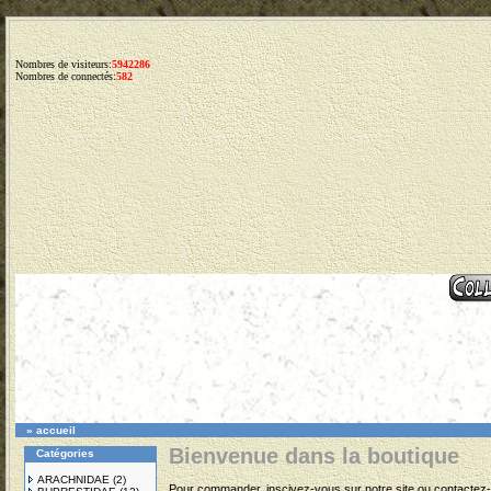
Nombres de visiteurs:
5942286
Nombres de connectés:
582
»
accueil
Bienvenue dans la boutique
Catégories
ARACHNIDAE
(2)
Pour commander, inscivez-vous sur notre site ou contactez